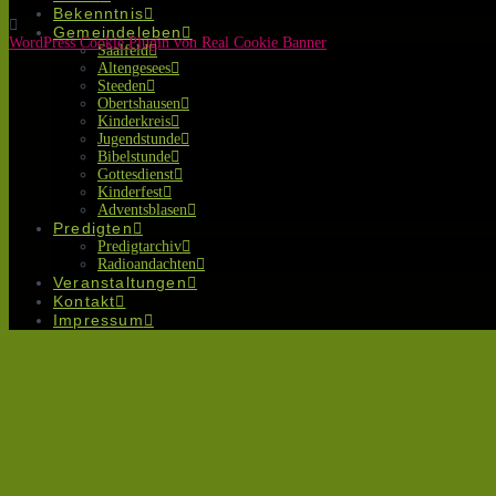
Bekenntnis
Gemeindeleben
WordPress Cookie Plugin von Real Cookie Banner
Saalfeld
Altengesees
Steeden
Obertshausen
Kinderkreis
Jugendstunde
Bibelstunde
Gottesdienst
Kinderfest
Adventsblasen
Predigten
Predigtarchiv
Radioandachten
Veranstaltungen
Kontakt
Impressum