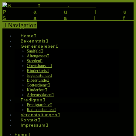
Navigation
Home
Bekenntnis
Gemeindeleben
Saalfeld
Altengesees
Steeden
Obertshausen
Kinderkreis
Jugendstunde
Bibelstunde
Gottesdienst
Kinderfest
Adventsblasen
Predigten
Predigtarchiv
Radioandachten
Veranstaltungen
Kontakt
Impressum
Home