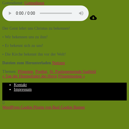
Gottesdienst:
Gottesdienst
Der Geist lehrt uns Christus zu bekennen!
• Wir bekennen uns zu ihm!
• Er bekennt sich zu uns!
• Die Kirche bekennt ihn vor der Welt!
Dateien zum Herunterladen
Notizen
Themen:
Pfingsten
,
Predigt
,
St. Paulusgemeinde Saalfeld
« Tag der Himmelfahrt des Herrn
Pfingstmontag »
Kontakt
Impressum
WordPress Cookie Plugin von Real Cookie Banner