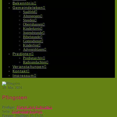
Bekenntnis
Gemeindeleben
Saalfeld
Altengesees
Steeden
Obertshausen
Kinderkreis
Jugendstunde
Bibelstunde
Gottesdienst
Kinderfest
Adventsblasen
Predigten
Predigtarchiv
Radioandachten
Veranstaltungen
Kontakt
Impressum
19. Mai 2024
Pfingsten
Prediger:
Pfarrer Jörg Kubitschek
Serie:
Evangelienpredigten
Passage:
Matthäus 16,13-20