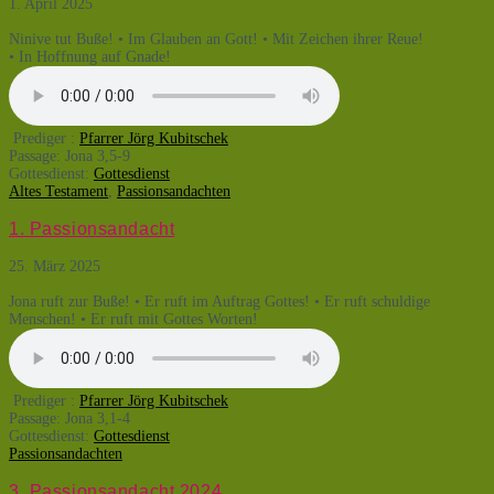
1. April 2025
Ninive tut Buße! • Im Glauben an Gott! • Mit Zeichen ihrer Reue!
• In Hoffnung auf Gnade!
Prediger :
Pfarrer Jörg Kubitschek
Passage:
Jona 3,5-9
Gottesdienst:
Gottesdienst
Altes Testament
,
Passionsandachten
1. Passionsandacht
25. März 2025
Jona ruft zur Buße! • Er ruft im Auftrag Gottes! • Er ruft schuldige
Menschen! • Er ruft mit Gottes Worten!
Prediger :
Pfarrer Jörg Kubitschek
Passage:
Jona 3,1-4
Gottesdienst:
Gottesdienst
Passionsandachten
3. Passionsandacht 2024