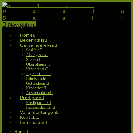
Navigation
Home
Bekenntnis
Gemeindeleben
Saalfeld
Altengesees
Steeden
Obertshausen
Kinderkreis
Jugendstunde
Bibelstunde
Gottesdienst
Kinderfest
Adventsblasen
Predigten
Predigtarchiv
Radioandachten
Veranstaltungen
Kontakt
Impressum
Home