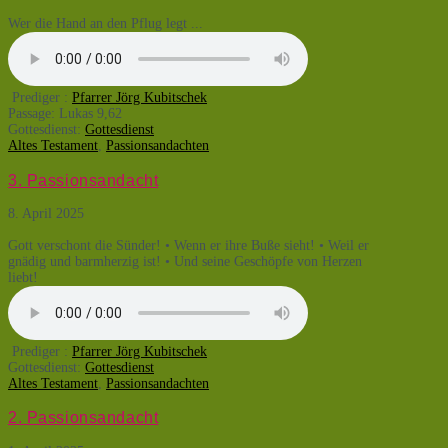
Wer die Hand an den Pflug legt ...
Prediger :
Pfarrer Jörg Kubitschek
Passage:
Lukas 9,62
Gottesdienst:
Gottesdienst
Altes Testament
,
Passionsandachten
3. Passionsandacht
8. April 2025
Gott verschont die Sünder! • Wenn er ihre Buße sieht! • Weil er
gnädig und barmherzig ist! • Und seine Geschöpfe von Herzen
liebt!
Prediger :
Pfarrer Jörg Kubitschek
Gottesdienst:
Gottesdienst
Altes Testament
,
Passionsandachten
2. Passionsandacht