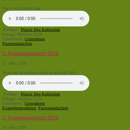
Das er sich dienen lasse ...
Prediger :
Pfarrer Jörg Kubitschek
Passage:
Matthäus 20,28
Gottesdienst:
Gottesdienst
Passionsandachten
2. Passionsandacht 2026
17. März 2026
Wenn das Weizenkorn nicht in die Erde fällt
Prediger :
Pfarrer Jörg Kubitschek
Passage:
Johannes 12,24
Gottesdienst:
Gottesdienst
Evangelienpredigten
,
Passionsandachten
1. Passionsandacht 2026
10. März 2026