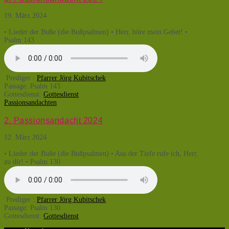
19. März 2024
• Lieder der Buße (die Bußpsalmen) • Herr, höre mein Gebet! •
Psalm 143
Prediger :
Pfarrer Jörg Kubitschek
Passage:
Psalm 143
Gottesdienst:
Gottesdienst
Passionsandachten
2. Passionsandacht 2024
12. März 2024
• Lieder der Buße (die Bußpsalmen) • Aus der Tiefe rufe ich, Herr,
zu dir! • Psalm 130
Prediger :
Pfarrer Jörg Kubitschek
Passage:
Psalm 130
Gottesdienst:
Gottesdienst