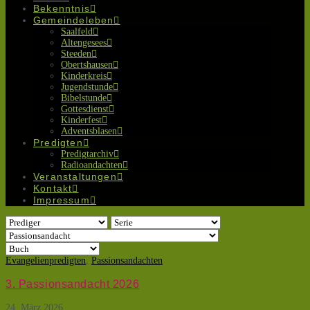
Bekenntnis
Gemeindeleben
Saalfeld
Altengesees
Steeden
Obertshausen
Kinderkreis
Jugendstunde
Bibelstunde
Gottesdienst
Kinderfest
Adventsblasen
Predigten
Predigtarchiv
Radioandachten
Veranstaltungen
Kontakt
Impressum
Evangelienpredigten
,
Passionsandachten
3. Passionsandacht 2026
24. März 2026